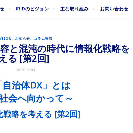
せ
IRIDのビジョン
主な取り組み
お問い合わせ
,
,
ATION
お知らせ
コラム寄稿
稿/変容と混沌の時代に情報化戦略を
える [第2回]
2025-02-03
「自治体DX」とは
社会へ向かって～
戦略を考える [第2回]