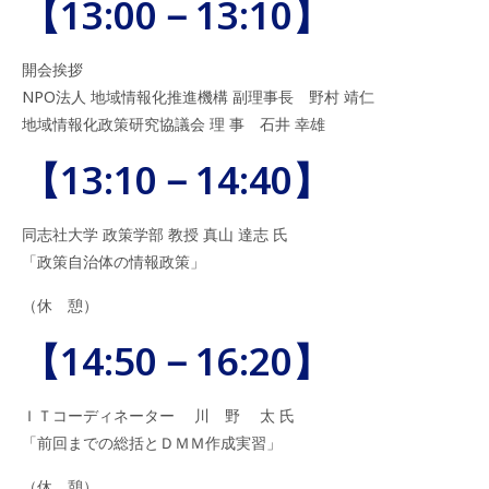
【13:00－13:10】
開会挨拶
NPO法人 地域情報化推進機構 副理事長 野村 靖仁
地域情報化政策研究協議会 理 事 石井 幸雄
【13:10－14:40】
同志社大学 政策学部 教授 真山 達志 氏
「政策自治体の情報政策」
（休 憩）
【14:50－16:20】
ＩＴコーディネーター 川 野 太 氏
「前回までの総括とＤＭＭ作成実習」
（休 憩）