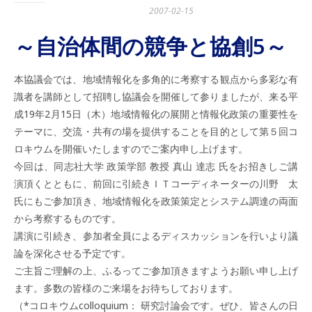
2007-02-15
～自治体間の競争と協創5～
本協議会では、地域情報化を多角的に考察する観点から多彩な有
識者を講師として招聘し協議会を開催して参りましたが、来る平
成19年2月15日（木）地域情報化の展開と情報化政策の重要性を
テーマに、交流・共有の場を提供することを目的として第５回コ
ロキウムを開催いたしますのでご案内申し上げます。
今回は、同志社大学 政策学部 教授 真山 達志 氏をお招きしご講
演頂くとともに、前回に引続きＩＴコーディネーターの川野 太
氏にもご参加頂き、地域情報化を政策策定とシステム調達の両面
から考察するものです。
講演に引続き、参加者全員によるディスカッションを行いより議
論を深化させる予定です。
ご主旨ご理解の上、ふるってご参加頂きますようお願い申し上げ
ます。多数の皆様のご来場をお待ちしております。
（*コロキウムcolloquium： 研究討論会です。ぜひ、皆さんの日