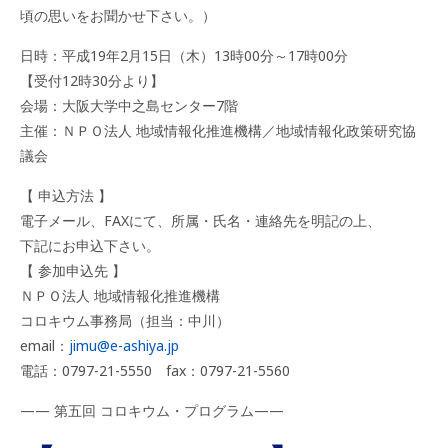
頃の思いをお聞かせ下さい。）
日時：平成19年2月15日（木）13時00分～17時00分
【受付12時30分より】
会場：大阪大学中之島センター7階
主催：ＮＰＯ法人 地域情報化推進機構／地域情報化政策研究協
議会
【 申込方法 】
電子メール、FAXにて、所属・氏名・連絡先を明記の上、
下記にお申込下さい。
【 参加申込先 】
ＮＰＯ法人 地域情報化推進機構
コロキウム事務局（担当：中川）
email：
jimu@e-ashiya.jp
電話：0797-21-5550 fax：0797-21-5560
—— 第五回 コロキウム・プログラム——